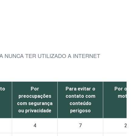
A NUNCA TER UTILIZADO A INTERNET
ito
Por
Para evitar o
Por outr
preocupações
contato com
motivo
com segurança
conteúdo
ou privacidade
perigoso
4
7
2