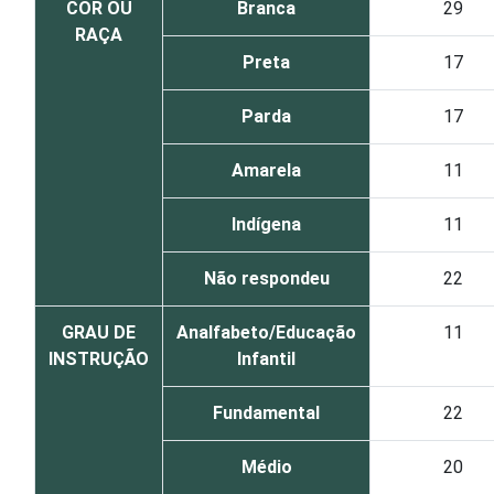
COR OU
Branca
29
RAÇA
Preta
17
Parda
17
Amarela
11
Indígena
11
Não respondeu
22
GRAU DE
Analfabeto/Educação
11
INSTRUÇÃO
Infantil
Fundamental
22
Médio
20