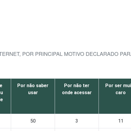
NTERNET, POR PRINCIPAL MOTIVO DECLARADO PAR
e
Por não saber
Por não ter
Por ser mu
ou
usar
onde acessar
caro
de
50
3
11