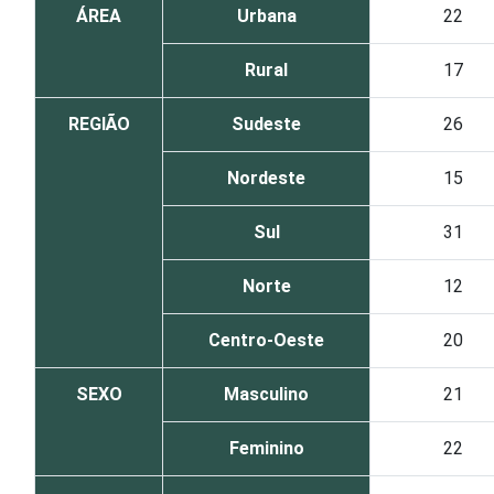
ÁREA
Urbana
22
Rural
17
REGIÃO
Sudeste
26
Nordeste
15
Sul
31
Norte
12
Centro-Oeste
20
SEXO
Masculino
21
Feminino
22