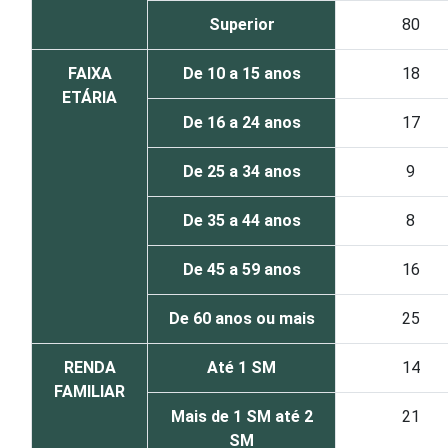
Superior
80
FAIXA
De 10 a 15 anos
18
ETÁRIA
De 16 a 24 anos
17
De 25 a 34 anos
9
De 35 a 44 anos
8
De 45 a 59 anos
16
De 60 anos ou mais
25
RENDA
Até 1 SM
14
FAMILIAR
Mais de 1 SM até 2
21
SM