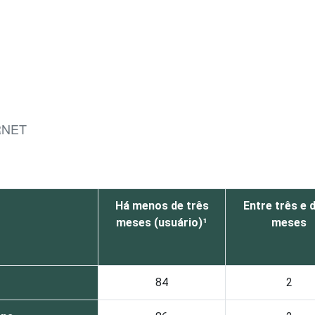
RNET
Há menos de três
Entre três e 
meses (usuário)¹
meses
84
2