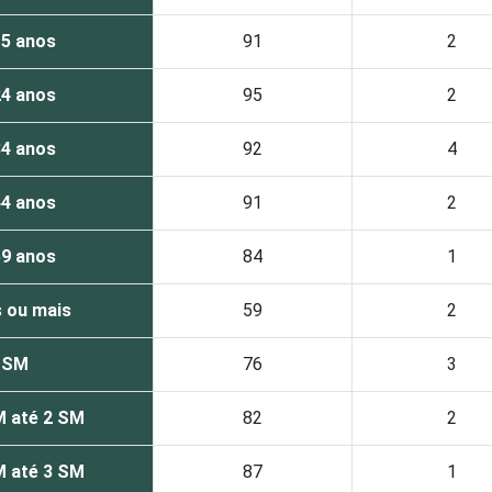
15 anos
91
2
24 anos
95
2
34 anos
92
4
44 anos
91
2
59 anos
84
1
 ou mais
59
2
1 SM
76
3
M até 2 SM
82
2
M até 3 SM
87
1