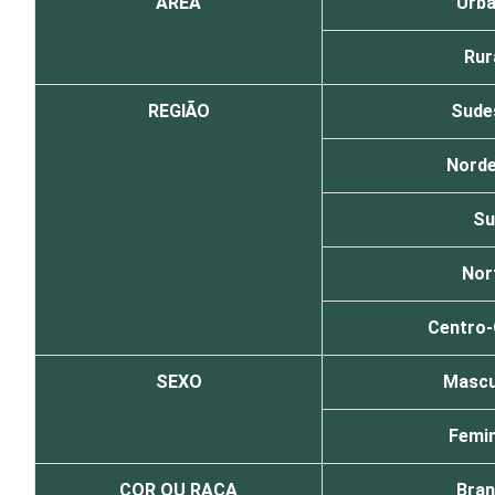
ÁREA
Urb
Rur
REGIÃO
Sude
Nord
Su
Nor
Centro
SEXO
Mascu
Femin
COR OU RAÇA
Bra