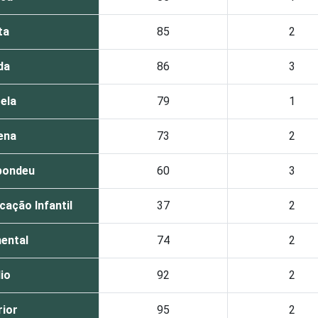
ta
85
2
da
86
3
ela
79
1
ena
73
2
pondeu
60
3
ação Infantil
37
2
ental
74
2
io
92
2
ior
95
2