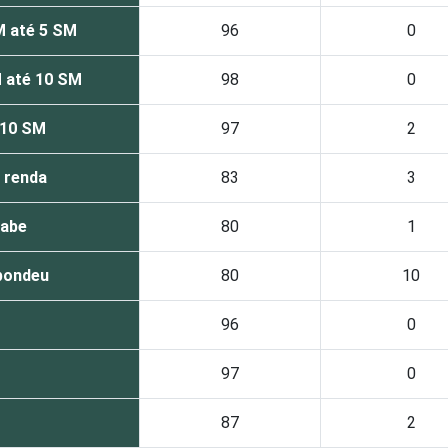
M até 5 SM
96
0
 até 10 SM
98
0
 10 SM
97
2
 renda
83
3
sabe
80
1
pondeu
80
10
96
0
97
0
87
2