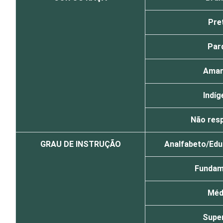
Pre
Par
Amar
Indíg
Não res
GRAU DE INSTRUÇÃO
Analfabeto/Educ
Fundam
Méd
Super