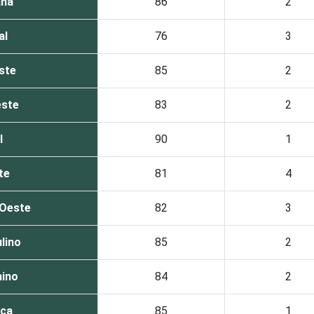
ana
86
2
al
76
3
ste
85
2
este
83
2
l
90
1
te
81
4
-Oeste
82
3
lino
85
2
ino
84
2
nca
85
1