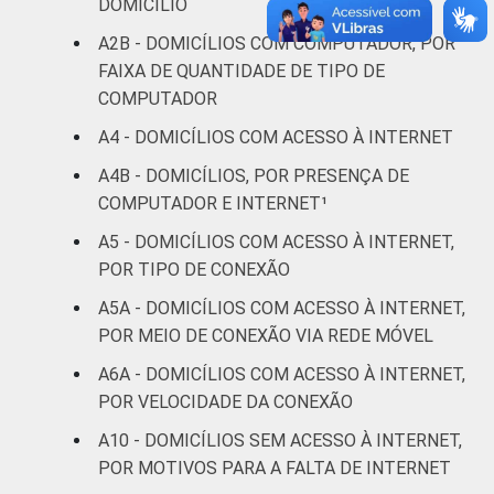
DOMICÍLIO
Não sabe
92
6
2
A2B - DOMICÍLIOS COM COMPUTADOR, POR
Não
FAIXA DE QUANTIDADE DE TIPO DE
90
8
1
respondeu
COMPUTADOR
A4 - DOMICÍLIOS COM ACESSO À INTERNET
CLASSE
A
99
0
1
SOCIAL
A4B - DOMICÍLIOS, POR PRESENÇA DE
B
99
1
0
COMPUTADOR E INTERNET¹
A5 - DOMICÍLIOS COM ACESSO À INTERNET,
C
93
7
1
POR TIPO DE CONEXÃO
A5A - DOMICÍLIOS COM ACESSO À INTERNET,
DE
84
15
1
POR MEIO DE CONEXÃO VIA REDE MÓVEL
Fonte: Núcleo de Informação e Coordenação
A6A - DOMICÍLIOS COM ACESSO À INTERNET,
do Ponto BR. (2025). Pesquisa sobre o uso
POR VELOCIDADE DA CONEXÃO
das tecnologias de informação e
A10 - DOMICÍLIOS SEM ACESSO À INTERNET,
comunicação nos domicílios brasileiros: TIC
POR MOTIVOS PARA A FALTA DE INTERNET
Domicílios 2025 [Tabelas].