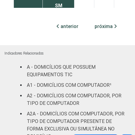
SM
Mais de 2
anterior
próxima
SM até 3
3
6
5
SM
Mais de 3
Indicadores Relacionados
SM até 5
3
6
3
SM
A - DOMICÍLIOS QUE POSSUEM
EQUIPAMENTOS TIC
Mais de 5
A1 - DOMICÍLIOS COM COMPUTADOR¹
SM até 10
3
4
3
SM
A2 - DOMICÍLIOS COM COMPUTADOR, POR
TIPO DE COMPUTADOR
Mais de 10
1
3
6
A2A - DOMICÍLIOS COM COMPUTADOR, POR
SM
TIPO DE COMPUTADOR PRESENTE DE
FORMA EXCLUSIVA OU SIMULTÂNEA NO
Não tem
1
6
7