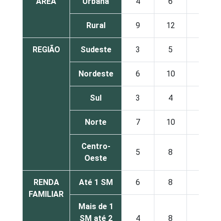
ÁREA
Urbana
4
6
5
Rural
9
12
5
REGIÃO
Sudeste
3
5
4
Nordeste
6
10
8
Sul
3
4
3
Norte
7
10
3
Centro-
5
8
4
Oeste
RENDA
Até 1 SM
6
8
6
FAMILIAR
Mais de 1
SM até 2
4
8
6