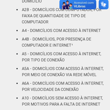
DOMICÍLIO
renda
A2B - DOMICÍLIOS COM COMPUTADOR, POR
Não sabe
4
4
2
FAIXA DE QUANTIDADE DE TIPO DE
COMPUTADOR
Não
2
2
5
A4 - DOMICÍLIOS COM ACESSO À INTERNET
respondeu
A4B - DOMICÍLIOS, POR PRESENÇA DE
CLASSE
A
0
2
2
COMPUTADOR E INTERNET¹
SOCIAL
A5 - DOMICÍLIOS COM ACESSO À INTERNET,
B
2
4
4
POR TIPO DE CONEXÃO
C
4
7
5
A5A - DOMICÍLIOS COM ACESSO À INTERNET,
POR MEIO DE CONEXÃO VIA REDE MÓVEL
DE
6
8
6
A6A - DOMICÍLIOS COM ACESSO À INTERNET,
POR VELOCIDADE DA CONEXÃO
Fonte: Núcleo de Informação e Coordenação
A10 - DOMICÍLIOS SEM ACESSO À INTERNET,
do Ponto BR. (2025). Pesquisa sobre o uso
POR MOTIVOS PARA A FALTA DE INTERNET
das tecnologias de informação e