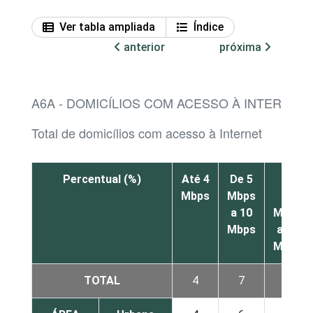
Ver tabla ampliada
Índice
anterior
próxima
A6A - DOMICÍLIOS COM ACESSO À INTERNET
Total de domicílios com acesso à Internet
Percentual (%)
Até 4
De 5
De
Mbps
Mbps
11
a 10
Mbps
Mbps
a 50
Mbps
TOTAL
4
7
5