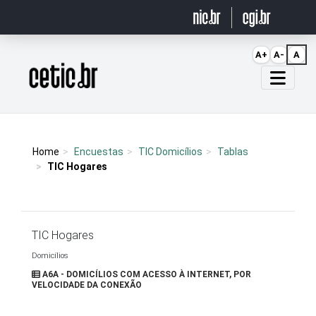
Ir para o conteúdo
A+
A-
A
Página inicial
Home
Encuestas
TIC Domicílios
Tablas
TIC Hogares
TIC Hogares
Domicílios
A6A - DOMICÍLIOS COM ACESSO À INTERNET, POR
VELOCIDADE DA CONEXÃO