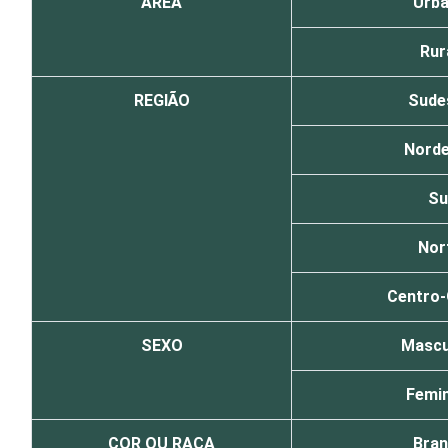
ÁREA
Urb
Rur
REGIÃO
Sude
Nord
Su
Nor
Centro
SEXO
Mascu
Femin
COR OU RAÇA
Bra