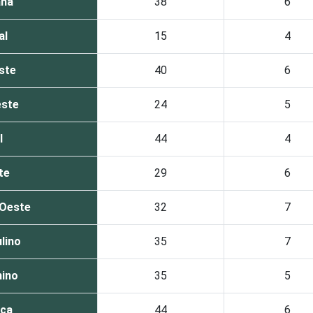
ana
38
6
al
15
4
ste
40
6
este
24
5
l
44
4
te
29
6
-Oeste
32
7
lino
35
7
ino
35
5
nca
44
6