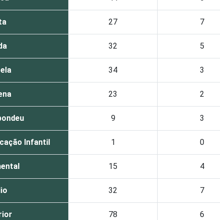
ta
27
7
da
32
5
ela
34
3
ena
23
2
pondeu
9
3
ação Infantil
1
0
ental
15
4
io
32
7
ior
78
6