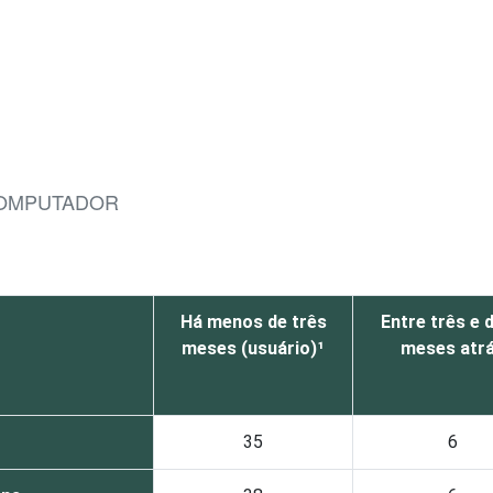
 COMPUTADOR
Há menos de três
Entre três e 
meses (usuário)¹
meses atr
35
6