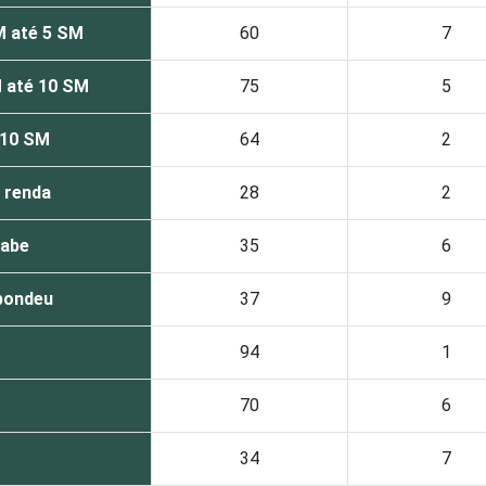
M até 5 SM
60
7
 até 10 SM
75
5
 10 SM
64
2
 renda
28
2
sabe
35
6
pondeu
37
9
94
1
70
6
34
7