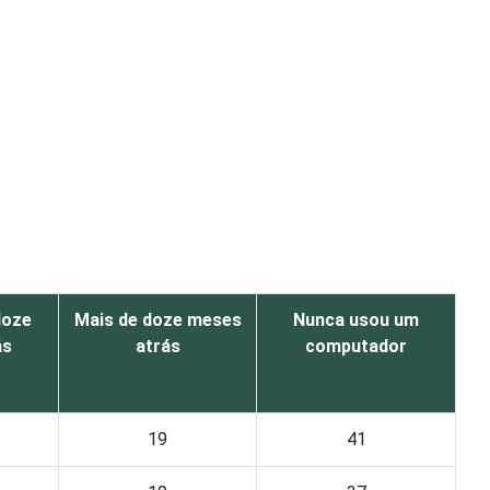
doze
Mais de doze meses
Nunca usou um
ás
atrás
computador
19
41