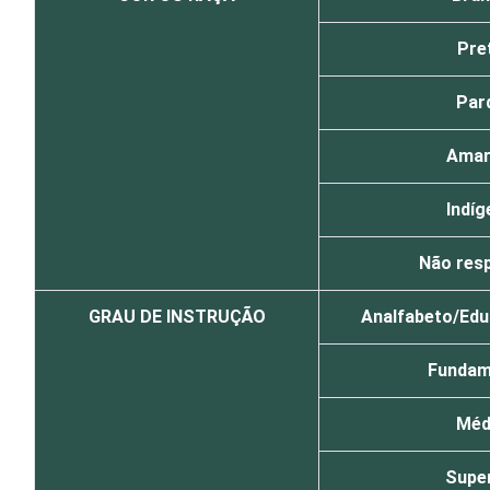
Pre
Par
Amar
Indíg
Não res
GRAU DE INSTRUÇÃO
Analfabeto/Educ
Fundam
Méd
Super