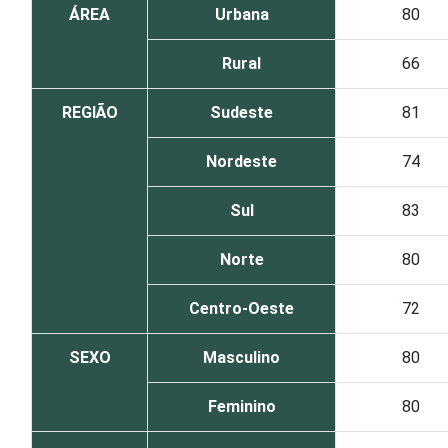
ÁREA
Urbana
80
Rural
66
REGIÃO
Sudeste
81
Nordeste
74
Sul
83
Norte
80
Centro-Oeste
72
SEXO
Masculino
80
Feminino
80