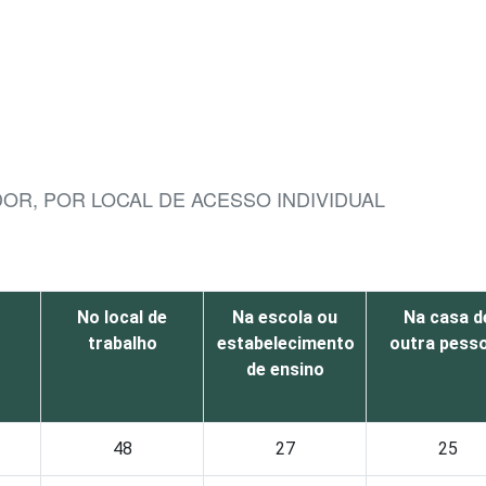
OR, POR LOCAL DE ACESSO INDIVIDUAL
No local de
Na escola ou
Na casa d
trabalho
estabelecimento
outra pess
de ensino
48
27
25