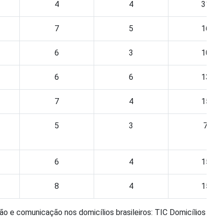
4
4
31
7
5
16
6
3
10
6
6
13
7
4
15
5
3
7
6
4
15
8
4
15
 e comunicação nos domicílios brasileiros: TIC Domicílios