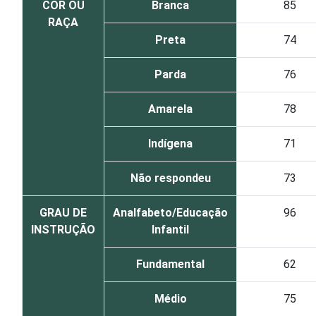
COR OU
Branca
85
RAÇA
Preta
74
Parda
76
Amarela
78
Indígena
71
Não respondeu
73
GRAU DE
Analfabeto/Educação
96
INSTRUÇÃO
Infantil
Fundamental
62
Médio
75