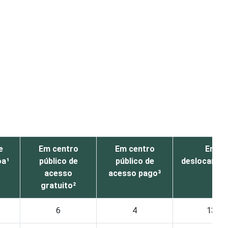
e
Em centro
Em centro
Em
oa¹
público de
público de
deslocamen
acesso
acesso pago³
gratuito²
6
4
13