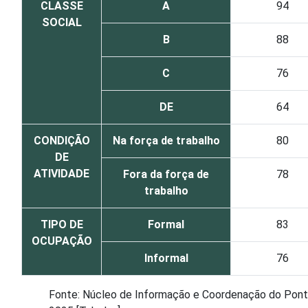
CLASSE
A
94
SOCIAL
B
88
C
76
DE
64
CONDIÇÃO
Na força de trabalho
80
DE
ATIVIDADE
Fora da força de
78
trabalho
TIPO DE
Formal
83
OCUPAÇÃO
Informal
76
Fonte: Núcleo de Informação e Coordenação do Ponto 