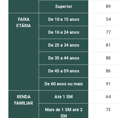
Superior
89
FAIXA
De 10 a 15 anos
54
ETÁRIA
De 16 a 24 anos
77
De 25 a 34 anos
81
De 35 a 44 anos
88
De 45 a 59 anos
86
De 60 anos ou mais
91
RENDA
Até 1 SM
64
FAMILIAR
Mais de 1 SM até 2
73
SM