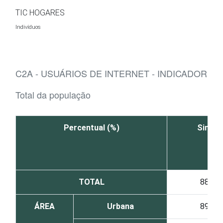
Ir para o conteúdo
TIC HOGARES
Indivíduos
C2A - USUÁRIOS DE INTERNET - INDICADOR A
Total da população
Percentual (%)
Sim
TOTAL
88
ÁREA
Urbana
89