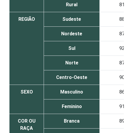
Rural
81
REGIÃO
Sudeste
88
Nordeste
87
Sul
92
Norte
87
Centro-Oeste
90
SEXO
Masculino
86
Feminino
91
COR OU
Branca
89
RAÇA