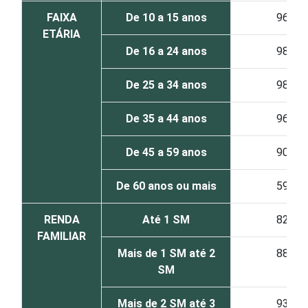
FAIXA
De 10 a 15 anos
96
ETÁRIA
De 16 a 24 anos
98
De 25 a 34 anos
98
De 35 a 44 anos
96
De 45 a 59 anos
90
De 60 anos ou mais
59
RENDA
Até 1 SM
82
FAMILIAR
Mais de 1 SM até 2
88
SM
Mais de 2 SM até 3
93