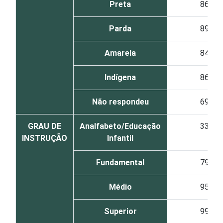
Preta
86
Parda
89
Amarela
84
Indígena
86
Não respondeu
69
GRAU DE
Analfabeto/Educação
33
INSTRUÇÃO
Infantil
Fundamental
79
Médio
95
Superior
99