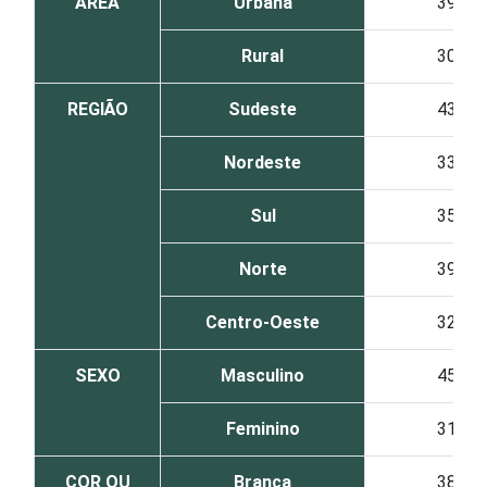
ÁREA
Urbana
39
Rural
30
REGIÃO
Sudeste
43
Nordeste
33
Sul
35
Norte
39
Centro-Oeste
32
SEXO
Masculino
45
Feminino
31
COR OU
Branca
38