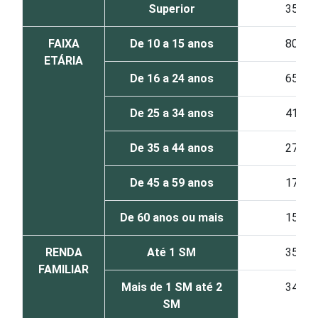
Superior
35
FAIXA
De 10 a 15 anos
80
ETÁRIA
De 16 a 24 anos
65
De 25 a 34 anos
41
De 35 a 44 anos
27
De 45 a 59 anos
17
De 60 anos ou mais
15
RENDA
Até 1 SM
35
FAMILIAR
Mais de 1 SM até 2
34
SM