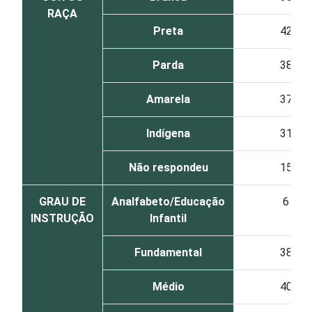
RAÇA
Preta
42
Parda
38
Amarela
37
Indígena
31
Não respondeu
15
GRAU DE
Analfabeto/Educação
6
INSTRUÇÃO
Infantil
Fundamental
38
Médio
40