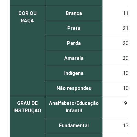
COR OU
Branca
11
RAÇA
Preta
21
Parda
20
Amarela
30
Indígena
10
Não respondeu
10
GRAU DE
Analfabeto/Educação
9
INSTRUÇÃO
Infantil
Fundamental
17