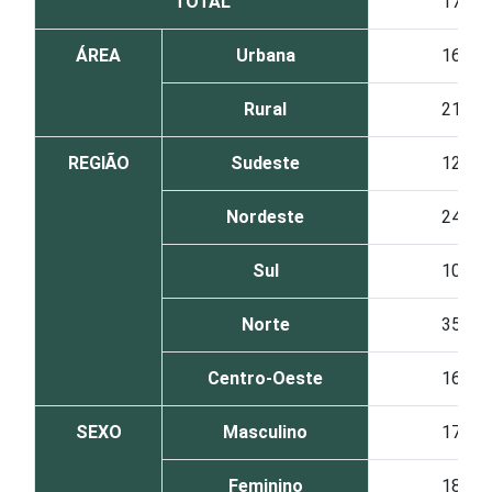
TOTAL
17
ÁREA
Urbana
16
Rural
21
REGIÃO
Sudeste
12
Nordeste
24
Sul
10
Norte
35
Centro-Oeste
16
SEXO
Masculino
17
Feminino
18