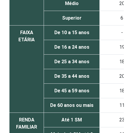
Médio
20
Superior
6
FAIXA
De 10 a 15 anos
-
ETÁRIA
De 16 a 24 anos
19
De 25 a 34 anos
18
De 35 a 44 anos
20
De 45 a 59 anos
18
De 60 anos ou mais
11
RENDA
Até 1 SM
23
FAMILIAR