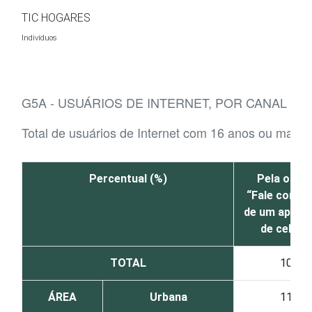
Ir para o conteúdo
TIC HOGARES
Indivíduos
G5A - USUÁRIOS DE INTERNET, POR CANAL D
Total de usuários de Internet com 16 anos ou mais
Percentual (%)
Pela opçã
“Fale conos
de um aplica
de celular
TOTAL
10
ÁREA
Urbana
11