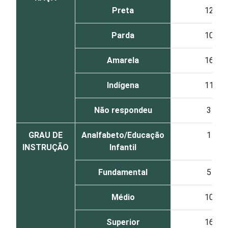
Preta
12
Parda
10
Amarela
16
Indígena
11
Não respondeu
3
GRAU DE
Analfabeto/Educação
1
INSTRUÇÃO
Infantil
Fundamental
5
Médio
10
Superior
16