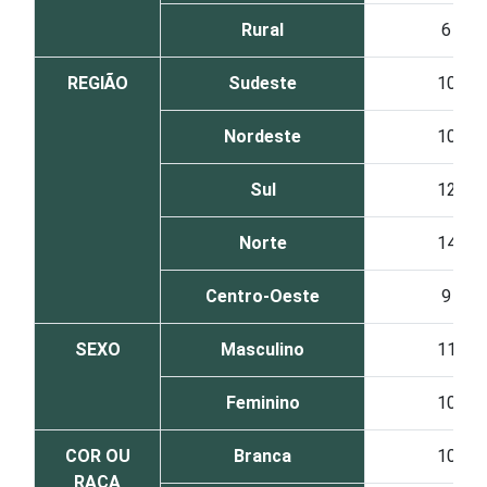
Rural
6
REGIÃO
Sudeste
10
Nordeste
10
Sul
12
Norte
14
Centro-Oeste
9
SEXO
Masculino
11
Feminino
10
COR OU
Branca
10
RAÇA