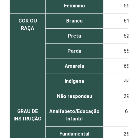
Feminino
55
COR OU
Branca
61
RAÇA
Preta
52
Parda
55
Amarela
68
Indígena
44
Não respondeu
29
GRAU DE
Analfabeto/Educação
6
INSTRUÇÃO
Infantil
Fundamental
26