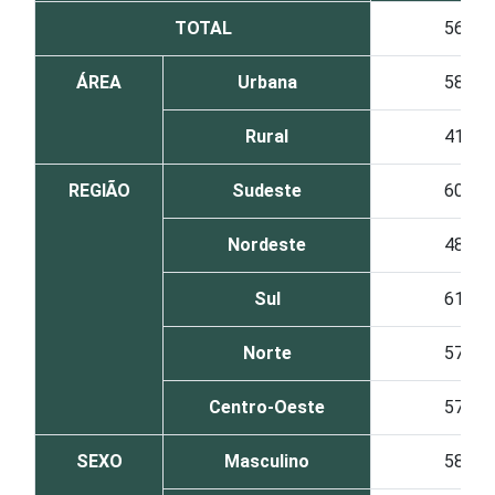
TOTAL
56
ÁREA
Urbana
58
Rural
41
REGIÃO
Sudeste
60
Nordeste
48
Sul
61
Norte
57
Centro-Oeste
57
SEXO
Masculino
58