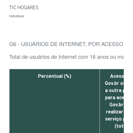
Ir para o conteúdo
TIC HOGARES
Indivíduos
G6 - USUÁRIOS DE INTERNET, POR ACESSO A
Total de usuários de Internet com 16 anos ou mais
Percentual (%)
Acessou 
Gov.br ou pe
a outra pes
para acessa
Gov.br par
realizar al
serviço públ
(total)