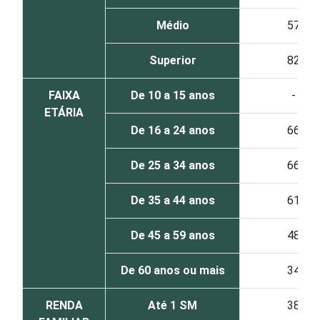
Médio
57
Superior
82
FAIXA
De 10 a 15 anos
-
ETÁRIA
De 16 a 24 anos
66
De 25 a 34 anos
66
De 35 a 44 anos
61
De 45 a 59 anos
48
De 60 anos ou mais
34
RENDA
Até 1 SM
38