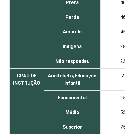
Preta
46
Parda
46
Amarela
45
Indígena
28
Não respondeu
22
GRAU DE
Analfabeto/Educação
2
INSTRUÇÃO
Infantil
Fundamental
25
Médio
52
Superior
75