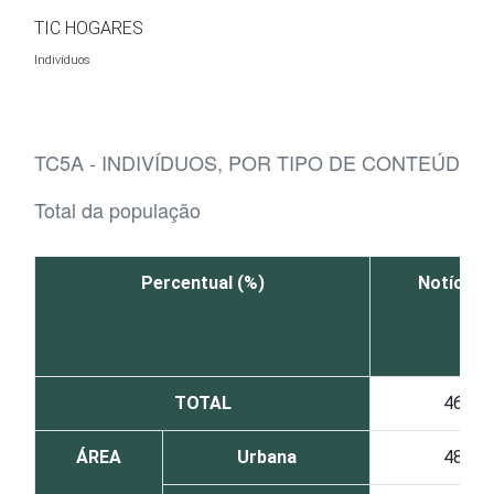
Ir para o conteúdo
TIC HOGARES
Indivíduos
TC5A - INDIVÍDUOS, POR TIPO DE CONTEÚDO 
Total da população
Percentual (%)
Notícias
TOTAL
46
ÁREA
Urbana
48