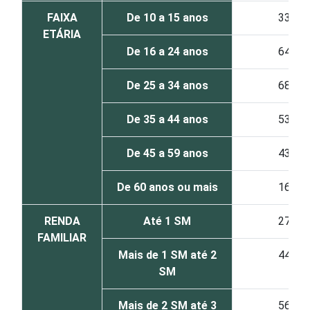
FAIXA
De 10 a 15 anos
33
ETÁRIA
De 16 a 24 anos
64
De 25 a 34 anos
68
De 35 a 44 anos
53
De 45 a 59 anos
43
De 60 anos ou mais
16
RENDA
Até 1 SM
27
FAMILIAR
Mais de 1 SM até 2
44
SM
Mais de 2 SM até 3
56