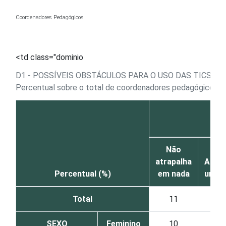
Ir para o conteúdo
Coordenadores Pedagógicos
<td class="dominio
D1 - POSSÍVEIS OBSTÁCULOS PARA O USO DAS TICS N
1
Percentual sobre o total de coordenadores pedagógicos
Aus
Não
atrapalha
Atrap
Percentual (%)
em nada
um p
Total
11
1
SEXO
Feminino
10
1