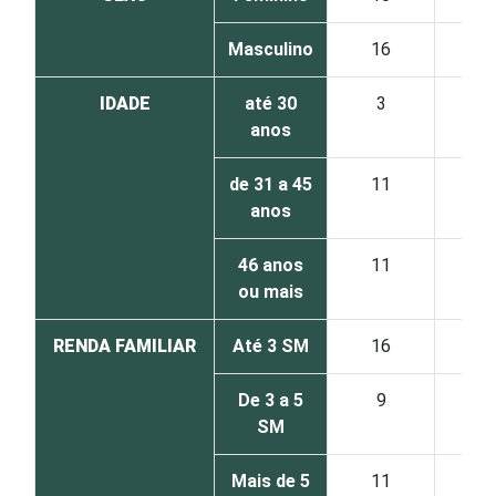
Masculino
16
8
IDADE
até 30
3
2
anos
de 31 a 45
11
1
anos
46 anos
11
1
ou mais
RENDA FAMILIAR
Até 3 SM
16
1
De 3 a 5
9
2
SM
Mais de 5
11
1