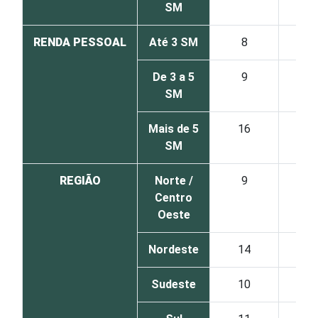
SM
RENDA PESSOAL
Até 3 SM
8
2
De 3 a 5
9
1
SM
Mais de 5
16
1
SM
REGIÃO
Norte /
9
1
Centro
Oeste
Nordeste
14
1
Sudeste
10
1