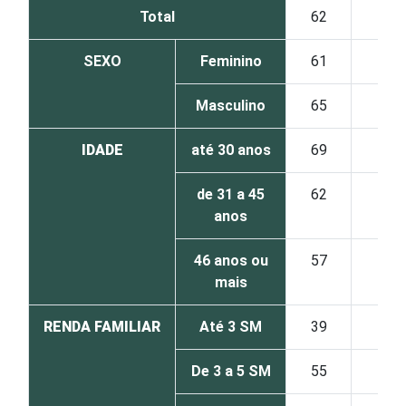
Total
62
18
SEXO
Feminino
61
19
Masculino
65
12
IDADE
até 30 anos
69
6
de 31 a 45
62
17
anos
46 anos ou
57
24
mais
RENDA FAMILIAR
Até 3 SM
39
19
De 3 a 5 SM
55
18