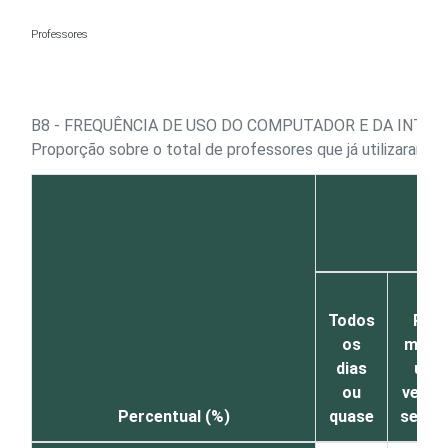
Ir para o conteúdo
Professores
B8 - FREQUÊNCIA DE USO DO COMPUTADOR E DA INTER
Proporção sobre o total de professores que já utilizaram 
Todos
Pelo
os
meno
dias
uma
ou
vez p
Percentual (%)
quase
sema