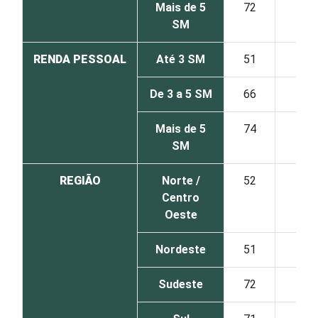
Mais de 5
72
17
SM
RENDA PESSOAL
Até 3 SM
51
19
De 3 a 5 SM
66
16
Mais de 5
74
17
SM
REGIÃO
Norte /
52
16
Centro
Oeste
Nordeste
51
15
Sudeste
72
21