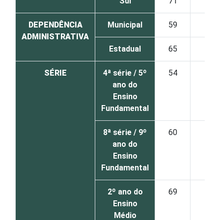
Sul
71
17
DEPENDÊNCIA
Municipal
59
17
ADMINISTRATIVA
Estadual
65
18
SÉRIE
4ª série / 5º
54
20
ano do
Ensino
Fundamental
8ª série / 9º
60
16
ano do
Ensino
Fundamental
2º ano do
69
16
Ensino
Médio