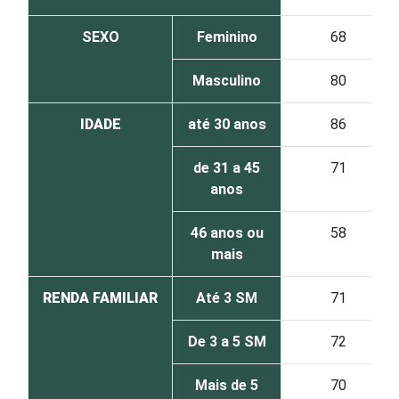
SEXO
Feminino
68
Masculino
80
IDADE
até 30 anos
86
de 31 a 45
71
anos
46 anos ou
58
mais
RENDA FAMILIAR
Até 3 SM
71
De 3 a 5 SM
72
Mais de 5
70