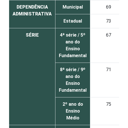
DEPENDÊNCIA
Municipal
69
ADMINISTRATIVA
Estadual
73
SÉRIE
4ª série / 5º
67
ano do
Ensino
Fundamental
8ª série / 9º
71
ano do
Ensino
Fundamental
2º ano do
75
Ensino
Médio