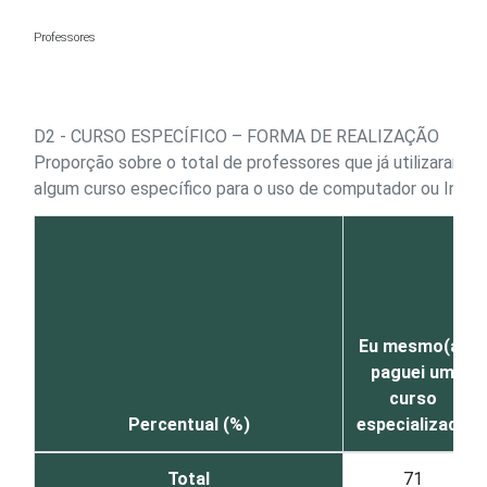
Ir para o conteúdo
Professores
D2 - CURSO ESPECÍFICO – FORMA DE REALIZAÇÃO
Proporção sobre o total de professores que já utilizaram c
algum curso específico para o uso de computador ou Inter
Eu mesmo(a)
paguei um
curso
Percentual (%)
especializado
Total
71