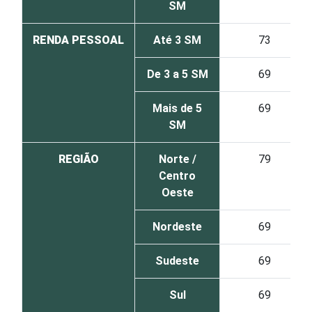
SM
RENDA PESSOAL
Até 3 SM
73
De 3 a 5 SM
69
Mais de 5
69
SM
REGIÃO
Norte /
79
Centro
Oeste
Nordeste
69
Sudeste
69
Sul
69