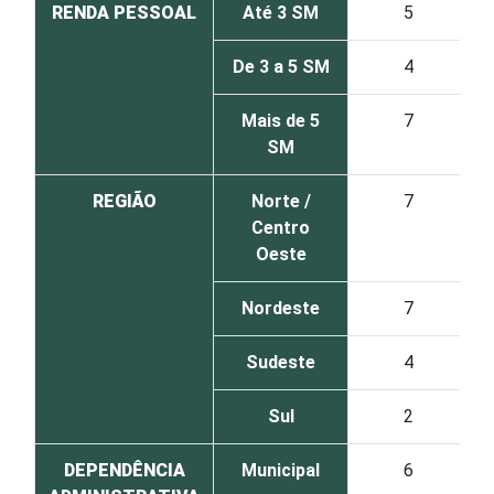
RENDA PESSOAL
Até 3 SM
5
De 3 a 5 SM
4
Mais de 5
7
SM
REGIÃO
Norte /
7
Centro
Oeste
Nordeste
7
Sudeste
4
Sul
2
DEPENDÊNCIA
Municipal
6