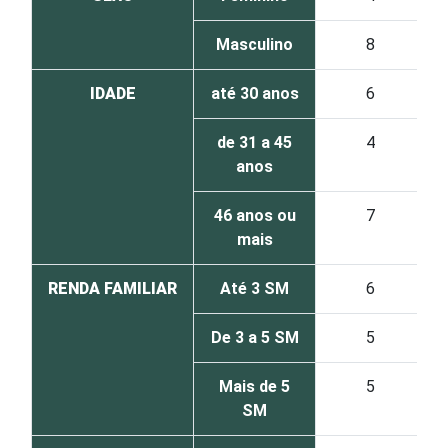
Masculino
8
IDADE
até 30 anos
6
de 31 a 45
4
anos
46 anos ou
7
mais
RENDA FAMILIAR
Até 3 SM
6
De 3 a 5 SM
5
Mais de 5
5
SM