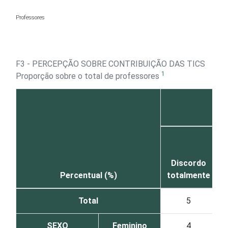
Ir para o conteúdo
Professores
F3 - PERCEPÇÃO SOBRE CONTRIBUIÇÃO DAS TICS
1
Proporção sobre o total de professores
Discordo
D
Percentual (%)
totalmente
e
Total
5
SEXO
Feminino
4