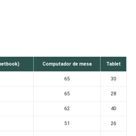
 netbook)
Computador de mesa
Tablet
65
30
65
28
62
40
51
26