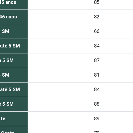
45 anos
85
 46 anos
82
3 SM
66
 até 5 SM
84
e 5 SM
87
3 SM
81
 até 5 SM
84
e 5 SM
88
rte
89