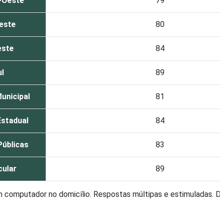
-Oeste
79
este
80
este
84
l
89
unicipal
81
Estadual
84
Públicas
83
cular
89
 computador no domicílio. Respostas múltipas e estimuladas.