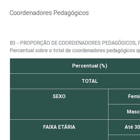
Ir para o conteúdo
Coordenadores Pedagógicos
B3 - PROPORÇÃO DE COORDENADORES PEDAGÓGICOS, 
Percentual sobre o total de coordenadores pedagógicos 
Percentual (%)
TOTAL
SEXO
Femi
Masc
FAIXA ETÁRIA
Até 3