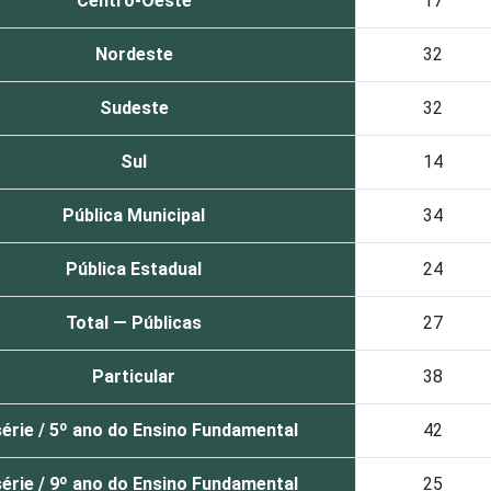
Centro-Oeste
17
Nordeste
32
Sudeste
32
Sul
14
Pública Municipal
34
Pública Estadual
24
Total — Públicas
27
Particular
38
série / 5º ano do Ensino Fundamental
42
série / 9º ano do Ensino Fundamental
25