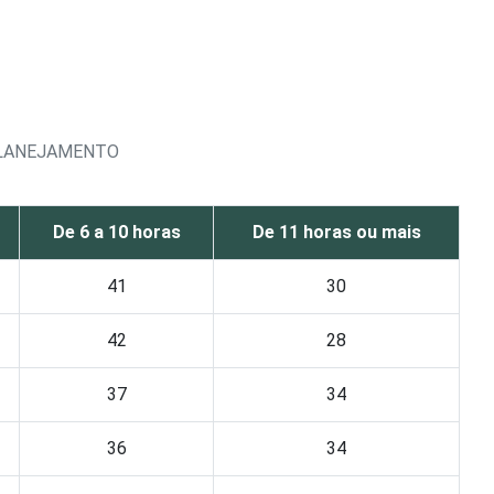
PLANEJAMENTO
De 6 a 10 horas
De 11 horas ou mais
41
30
42
28
37
34
36
34