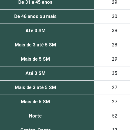
De 31 a 45 anos
29
De 46 anos ou mais
30
Até 3 SM
38
Mais de 3 até 5 SM
28
Mais de 5 SM
29
Até 3 SM
35
Mais de 3 até 5 SM
27
Mais de 5 SM
27
Norte
52