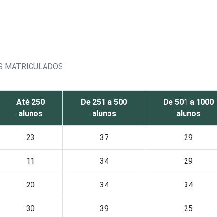
OS MATRICULADOS
Até 250
De 251 a 500
De 501 a 1000
alunos
alunos
alunos
23
37
29
11
34
29
20
34
34
30
39
25