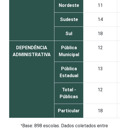
Nordeste
11
Sudeste
14
Sul
18
DEPENDÊNCIA
Pública
12
ADMINISTRATIVA
Municipal
Pública
13
Estadual
Total -
12
Públicas
Particular
18
¹Base: 898 escolas. Dados coletados entre