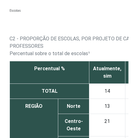
Ir para o conteúdo
Escolas
C2 - PROPORÇÃO DE ESCOLAS, POR PROJETO DE CAPA
PROFESSORES
Percentual sobre o total de escolas¹
Percentual %
Atualmente,
Atu
sim
TOTAL
14
REGIÃO
Norte
13
Centro-
21
Oeste