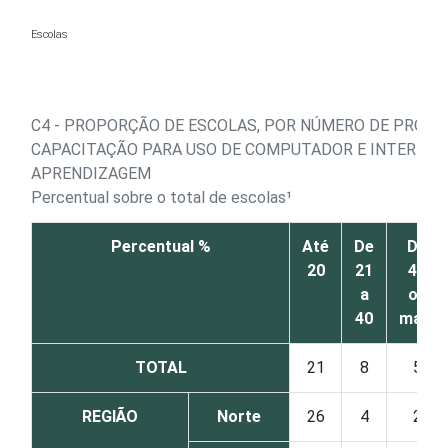
Ir para o conteúdo
Escolas
C4 - PROPORÇÃO DE ESCOLAS, POR NÚMERO DE PROF
CAPACITAÇÃO PARA USO DE COMPUTADOR E INTERNET 
APRENDIZAGEM
Percentual sobre o total de escolas¹
Percentual %
Até
De
De
20
21
41
a
ou
40
mais
TOTAL
21
8
5
REGIÃO
Norte
26
4
2