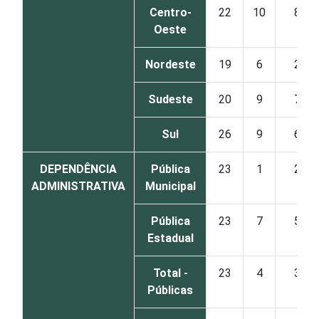
Centro-
22
10
8
Oeste
Nordeste
19
6
2
Sudeste
20
9
7
Sul
26
9
6
DEPENDÊNCIA
Pública
23
1
2
ADMINISTRATIVA
Municipal
Pública
23
7
5
Estadual
Total -
23
4
3
Públicas