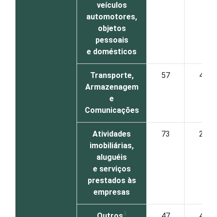
veículos
automotores,
objetos
pessoais
e domésticos
Transporte,
57
42
Armazenagem
e
Comunicações
Atividades
73
24
imobiliárias,
aluguéis
e serviços
prestados às
empresas
3
Outros
47
49