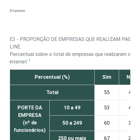
Ir para o conteúdo
Empresas
E3 - PROPORÇÃO DE EMPRESAS QUE REALIZAM PAGAM
LINE
Percentual sobre o total de empresas que realizaram comp
1
internet
Percentual (%)
Sim
Não
Total
55
42
PORTE DA
10 a 49
53
44
EMPRESA
(nº de
50 a 249
60
36
funcionários)
250 ou mais
67
27