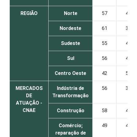
REGIÃO
Norte
57
43
Nordeste
61
35
Sudeste
55
43
Sul
56
41
Centro Oeste
42
50
MERCADOS
Indústria de
56
38
DE
Transformação
ATUAÇÃO -
CNAE
Construção
58
41
Comércio;
49
49
reparação de