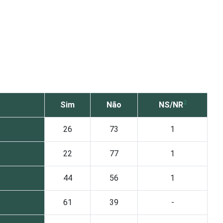
2
Sim
Não
NS/NR
26
73
1
22
77
1
44
56
1
61
39
-