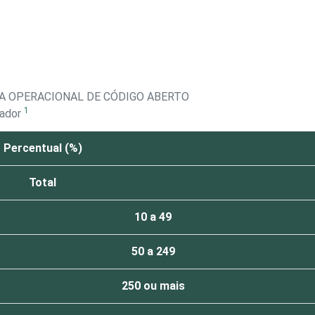
A OPERACIONAL DE CÓDIGO ABERTO
1
tador
Percentual (%)
Total
10 a 49
50 a 249
250 ou mais