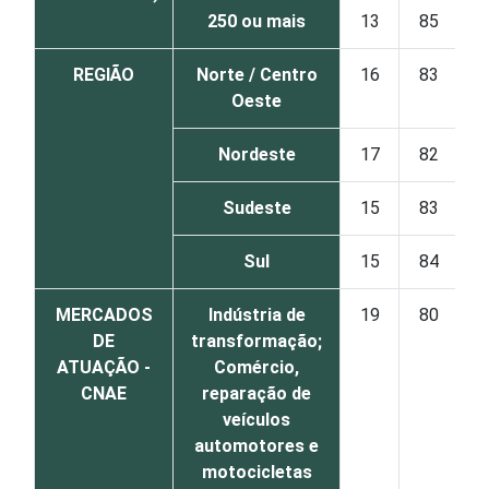
250 ou mais
13
85
REGIÃO
Norte / Centro
16
83
Oeste
Nordeste
17
82
Sudeste
15
83
Sul
15
84
MERCADOS
Indústria de
19
80
DE
transformação;
ATUAÇÃO -
Comércio,
CNAE
reparação de
veículos
automotores e
motocicletas