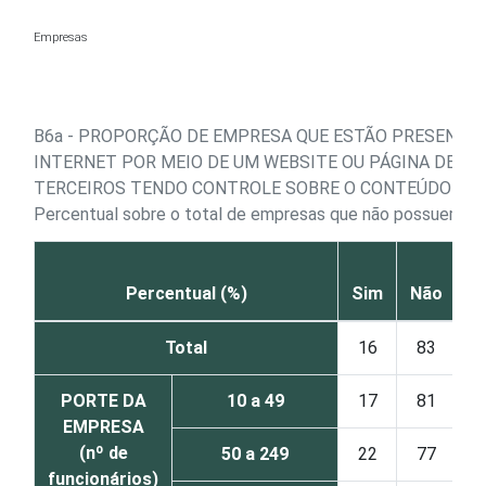
Ir para o conteúdo
Empresas
B6a - PROPORÇÃO DE EMPRESA QUE ESTÃO PRESENTE
INTERNET POR MEIO DE UM WEBSITE OU PÁGINA DE
TERCEIROS TENDO CONTROLE SOBRE O CONTEÚDO
Percentual sobre o total de empresas que não possuem w
N
Percentual (%)
Sim
Não
Total
16
83
PORTE DA
10 a 49
17
81
EMPRESA
(nº de
50 a 249
22
77
funcionários)