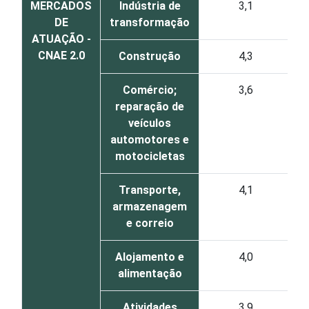
MERCADOS
Indústria de
3,1
DE
transformação
ATUAÇÃO -
CNAE 2.0
Construção
4,3
Comércio;
3,6
reparação de
veículos
automotores e
motocicletas
Transporte,
4,1
armazenagem
e correio
Alojamento e
4,0
alimentação
Atividades
3,9