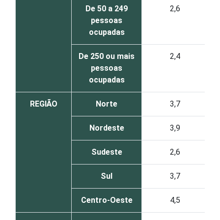
De 50 a 249
2,6
pessoas
ocupadas
De 250 ou mais
2,4
pessoas
ocupadas
REGIÃO
Norte
3,7
Nordeste
3,9
Sudeste
2,6
Sul
3,7
Centro-Oeste
4,5