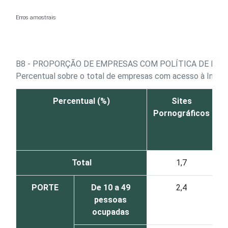
Ir para o conteúdo
Erros amostrais
B8 - PROPORÇÃO DE EMPRESAS COM POLÍTICA DE REST
Percentual sobre o total de empresas com acesso à Inter
Percentual (%)
Sites
J
Pornográficos
Total
1,7
PORTE
De 10 a 49
2,4
pessoas
ocupadas