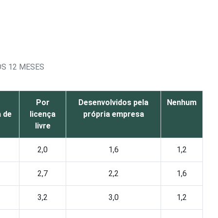
S 12 MESES
r
Por
Desenvolvidos pela
Nenhum
a de
licença
própria empresa
o
livre
2,0
1,6
1,2
2,7
2,2
1,6
3,2
3,0
1,2