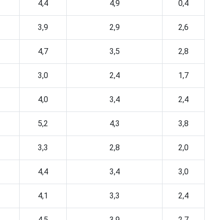
4,4
4,9
0,4
3,9
2,9
2,6
4,7
3,5
2,8
3,0
2,4
1,7
4,0
3,4
2,4
5,2
4,3
3,8
3,3
2,8
2,0
4,4
3,4
3,0
4,1
3,3
2,4
4,5
3,9
2,7