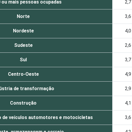
 ou mais pessoas ocupadas
2,7
Norte
3,6
Nordeste
4,0
Sudeste
2,6
Sul
3,7
Centro-Oeste
4,9
ústria de transformação
2,9
Construção
4,1
 de veículos automotores e motocicletas
3,6
rte, armazenagem e correio
4,2