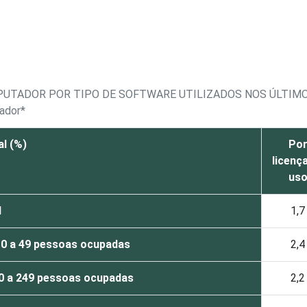
PUTADOR POR TIPO DE SOFTWARE UTILIZADOS NOS ÚLTIMO
ador*
l (%)
Po
licenç
us
l
1,7
10 a 49 pessoas ocupadas
2,4
0 a 249 pessoas ocupadas
2,2