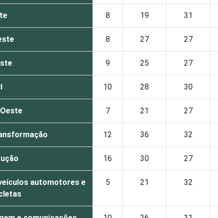
te
8
19
31
este
8
27
27
ste
9
25
27
l
10
28
30
-Oeste
7
21
27
transformação
12
36
32
rução
16
30
27
veículos automotores e
5
21
32
cletas
agem e comunicações
10
26
31