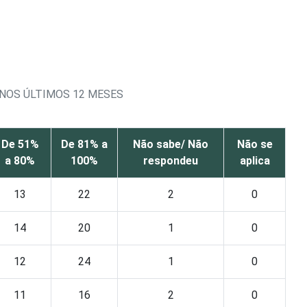
NOS ÚLTIMOS 12 MESES
De 51%
De 81% a
Não sabe/ Não
Não se
a 80%
100%
respondeu
aplica
13
22
2
0
14
20
1
0
12
24
1
0
11
16
2
0