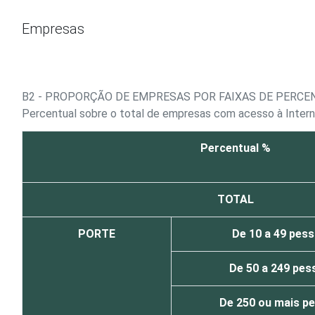
Ir para o conteúdo
Empresas
B2 - PROPORÇÃO DE EMPRESAS POR FAIXAS DE PERCE
Percentual sobre o total de empresas com acesso à Inter
Percentual %
TOTAL
PORTE
De 10 a 49 pes
De 50 a 249 pe
De 250 ou mais p