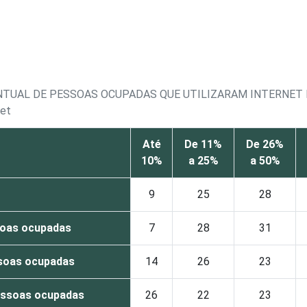
NTUAL DE PESSOAS OCUPADAS QUE UTILIZARAM INTERNET 
net
Até
De 11%
De 26%
10%
a 25%
a 50%
9
25
28
soas ocupadas
7
28
31
ssoas ocupadas
14
26
23
essoas ocupadas
26
22
23