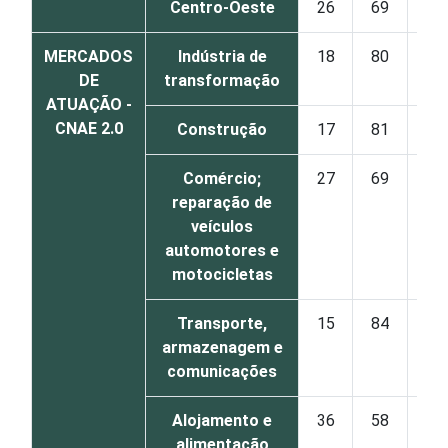
Centro-Oeste
26
69
MERCADOS
Indústria de
18
80
DE
transformação
ATUAÇÃO -
CNAE 2.0
Construção
17
81
Comércio;
27
69
reparação de
veículos
automotores e
motocicletas
Transporte,
15
84
armazenagem e
comunicações
Alojamento e
36
58
alimentação