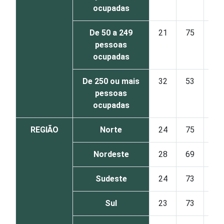
ocupadas
De 50 a 249
21
75
pessoas
ocupadas
De 250 ou mais
32
53
pessoas
ocupadas
REGIÃO
Norte
24
75
Nordeste
28
69
Sudeste
24
73
Sul
23
73