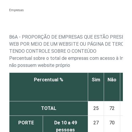
Ir para o conteúdo
Empresas
B6A - PROPORÇÃO DE EMPRESAS QUE ESTÃO PRESENT
WEB POR MEIO DE UM WEBSITE OU PÁGINA DE TERCEIR
TENDO CONTROLE SOBRE O CONTEÚDO
Percentual sobre o total de empresas com acesso à Inter
não possuem website próprio
Percentual %
Sim
Não
Não
res
TOTAL
25
72
PORTE
De 10 a 49
27
70
pessoas