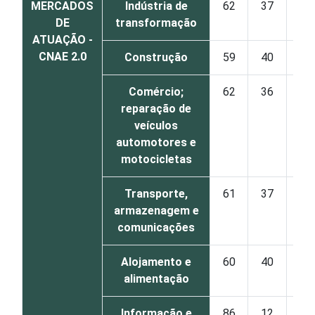
MERCADOS
Indústria de
62
37
DE
transformação
ATUAÇÃO -
CNAE 2.0
Construção
59
40
Comércio;
62
36
reparação de
veículos
automotores e
motocicletas
Transporte,
61
37
armazenagem e
comunicações
Alojamento e
60
40
alimentação
Informação e
86
12