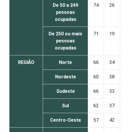
De 50 a 249
74
26
pessoas
ocupadas
De 250 ou mais
71
19
pessoas
ocupadas
REGIÃO
Norte
66
34
Nordeste
60
38
Sudeste
66
33
Sul
62
37
Centro-Oeste
57
42