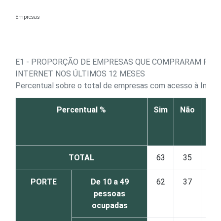
Ir para o conteúdo
Empresas
E1 - PROPORÇÃO DE EMPRESAS QUE COMPRARAM PEL
INTERNET NOS ÚLTIMOS 12 MESES
Percentual sobre o total de empresas com acesso à Inter
Percentual %
Sim
Não
Não
res
TOTAL
63
35
PORTE
De 10 a 49
62
37
pessoas
ocupadas