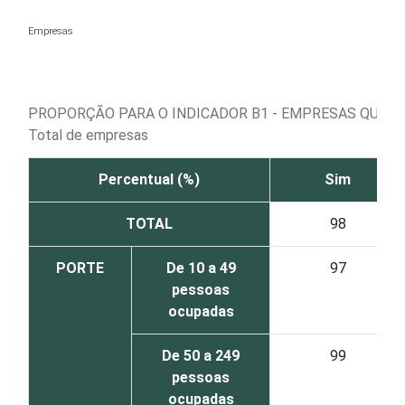
Ir para o conteúdo
Empresas
PROPORÇÃO PARA O INDICADOR B1 - EMPRESAS QUE U
Total de empresas
Percentual (%)
Sim
TOTAL
98
PORTE
De 10 a 49
97
pessoas
ocupadas
De 50 a 249
99
pessoas
ocupadas