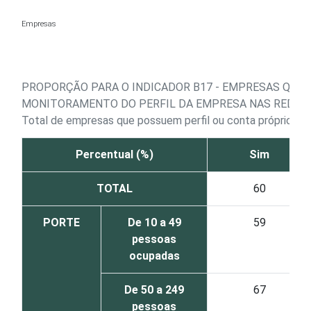
Ir para o conteúdo
Empresas
PROPORÇÃO PARA O INDICADOR B17 - EMPRESAS QUE
MONITORAMENTO DO PERFIL DA EMPRESA NAS REDES 
Total de empresas que possuem perfil ou conta próprios em
Percentual (%)
Sim
TOTAL
60
PORTE
De 10 a 49
59
pessoas
ocupadas
De 50 a 249
67
pessoas