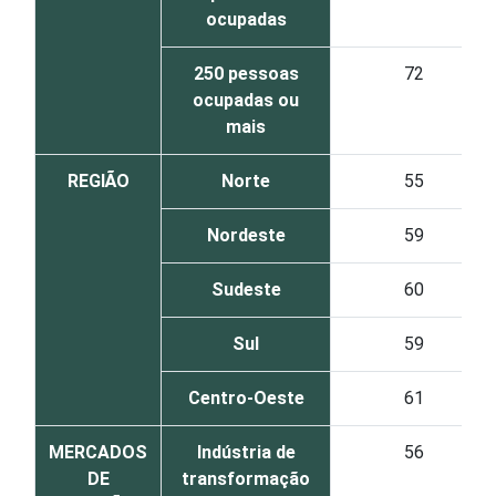
ocupadas
250 pessoas
72
ocupadas ou
mais
REGIÃO
Norte
55
Nordeste
59
Sudeste
60
Sul
59
Centro-Oeste
61
MERCADOS
Indústria de
56
DE
transformação