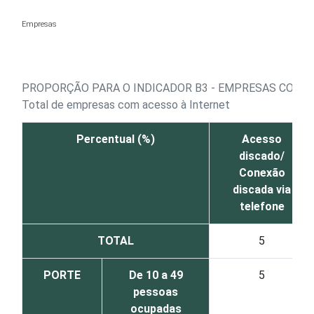
Ir para o conteúdo
Empresas
PROPORÇÃO PARA O INDICADOR B3 - EMPRESAS COM A
Total de empresas com acesso à Internet
Percentual (%)
Acesso
discado/
Conexão
discada via
telefone
TOTAL
5
PORTE
De 10 a 49
5
pessoas
ocupadas