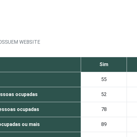
POSSUEM WEBSITE
Sim
55
essoas ocupadas
52
pessoas ocupadas
78
ocupadas ou mais
89