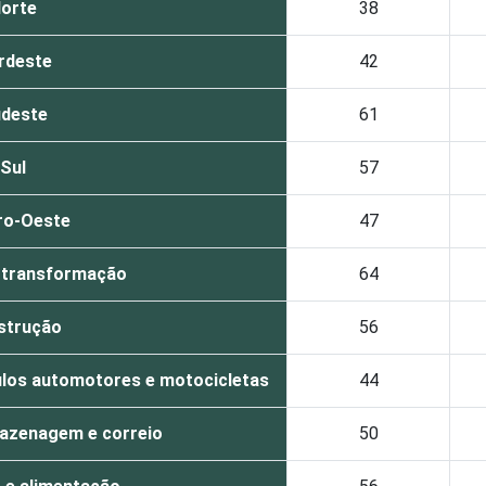
orte
38
rdeste
42
deste
61
Sul
57
ro-Oeste
47
e transformação
64
strução
56
ulos automotores e motocicletas
44
azenagem e correio
50