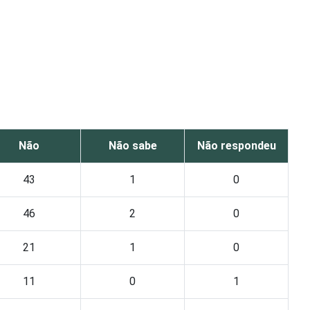
Não
Não sabe
Não respondeu
43
1
0
46
2
0
21
1
0
11
0
1