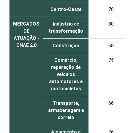
Centro-Oeste
70
MERCADOS
Indústria de
80
DE
transformação
ATUAÇÃO -
CNAE 2.0
Construção
68
Comércio,
75
reparação de
veículos
automotores e
motocicletas
Transporte,
66
armazenagem e
correio
Alojamento e
76