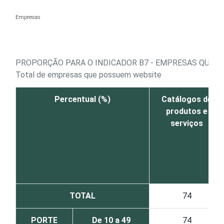
Ir para o conteúdo
Empresas
PROPORÇÃO PARA O INDICADOR B7 - EMPRESAS QUE P
Total de empresas que possuem website
Percentual (%)
Catálogos de
produtos e
serviços
TOTAL
74
PORTE
De 10 a 49
74