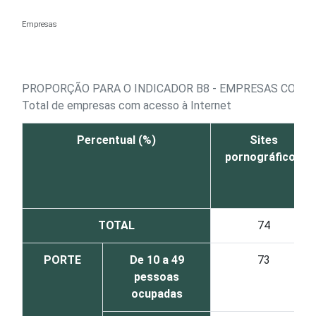
Ir para o conteúdo
Empresas
PROPORÇÃO PARA O INDICADOR B8 - EMPRESAS COM PO
Total de empresas com acesso à Internet
Percentual (%)
Sites
pornográficos
TOTAL
74
PORTE
De 10 a 49
73
pessoas
ocupadas