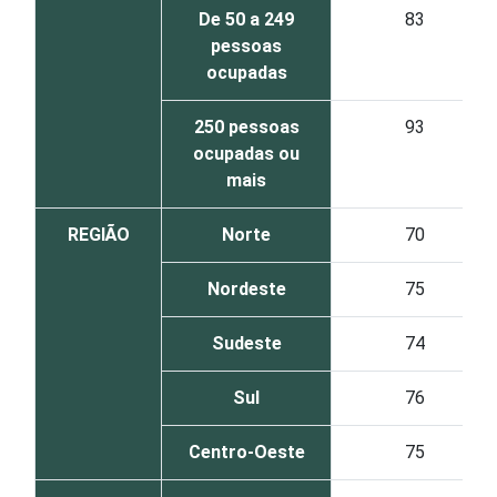
De 50 a 249
83
pessoas
ocupadas
250 pessoas
93
ocupadas ou
mais
REGIÃO
Norte
70
Nordeste
75
Sudeste
74
Sul
76
Centro-Oeste
75