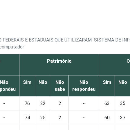
 FEDERAIS E ESTADUAIS QUE UTILIZARAM SISTEMA DE IN
m computador
s
Patrimônio
O
Não
Sim
Não
Não
Não
Sim
Não
spondeu
sabe
respondeu
-
76
22
2
-
63
35
-
74
25
2
-
60
37