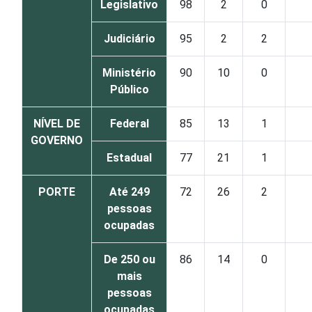
Legislativo
98
2
0
Judiciário
95
2
2
Ministério
90
10
0
Público
NÍVEL DE
Federal
85
13
1
GOVERNO
Estadual
77
21
1
PORTE
Até 249
72
26
2
pessoas
ocupadas
De 250 ou
86
14
0
mais
pessoas
ocupadas