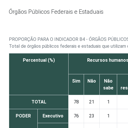
Ir para o conteúdo
Órgãos Públicos Federais e Estaduais
PROPORÇÃO PARA O INDICADOR B4 - ÓRGÃOS PÚBLICOS
Total de órgãos públicos federais e estaduais que utiliza
Percentual (%)
Recursos humano
Sim
Não
Não
sabe
re
TOTAL
78
21
1
PODER
Executivo
76
23
1