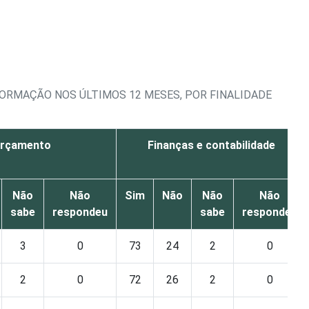
FORMAÇÃO NOS ÚLTIMOS 12 MESES, POR FINALIDADE
rçamento
Finanças e contabilidade
Não
Não
Sim
Não
Não
Não
sabe
respondeu
sabe
respondeu
3
0
73
24
2
0
2
0
72
26
2
0