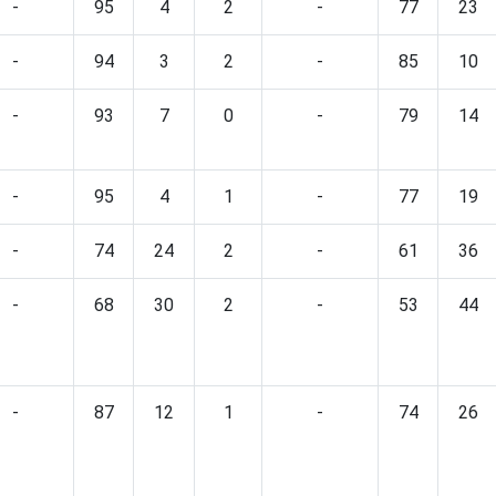
-
95
4
2
-
77
23
-
94
3
2
-
85
10
-
93
7
0
-
79
14
-
95
4
1
-
77
19
-
74
24
2
-
61
36
-
68
30
2
-
53
44
-
87
12
1
-
74
26