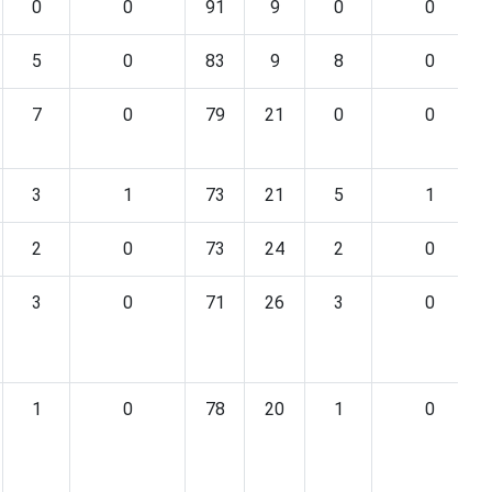
0
0
91
9
0
0
5
0
83
9
8
0
7
0
79
21
0
0
3
1
73
21
5
1
2
0
73
24
2
0
3
0
71
26
3
0
1
0
78
20
1
0