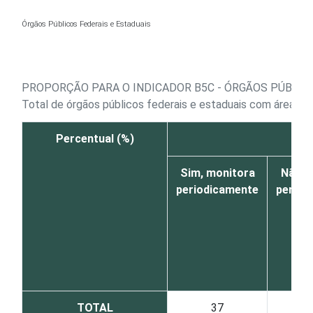
Ir para o conteúdo
Órgãos Públicos Federais e Estaduais
PROPORÇÃO PARA O INDICADOR B5C - ÓRGÃOS PÚBLI
Total de órgãos públicos federais e estaduais com área o
Percentual (%)
Sim, monitora
Não m
periodicamente
period
TOTAL
37