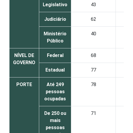
Legislativo
43
Judiciário
62
Ministério
40
Público
NÍVEL DE
Federal
68
GOVERNO
Estadual
77
PORTE
Até 249
78
pessoas
ocupadas
De 250 ou
71
mais
pessoas