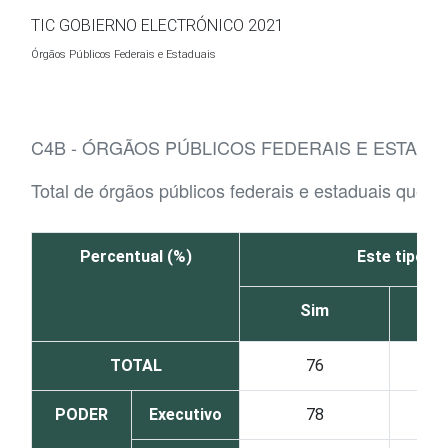
Ir para o conteúdo
TIC GOBIERNO ELECTRÓNICO 2021
Órgãos Públicos Federais e Estaduais
C4B - ÓRGÃOS PÚBLICOS FEDERAIS E ESTADU
Total de órgãos públicos federais e estaduais que p
Percentual (%)
Este tipo de
Sim
TOTAL
76
PODER
Executivo
78