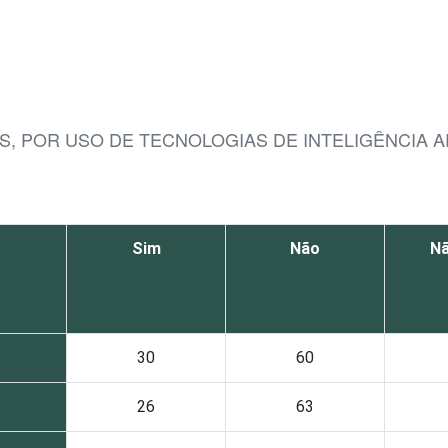
S, POR USO DE TECNOLOGIAS DE INTELIGÊNCIA A
Sim
Não
Nã
30
60
26
63