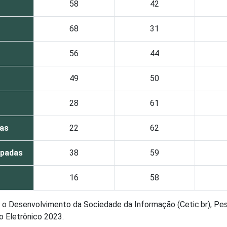
58
42
68
31
56
44
49
50
28
61
das
22
62
upadas
38
59
16
58
ra o Desenvolvimento da Sociedade da Informação (Cetic.br), Pe
o Eletrônico 2023.