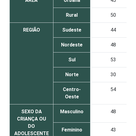
ÁREA
Urbana
45
Rural
50
REGIÃO
Sudeste
44
Nordeste
48
Sul
53
Norte
30
Centro-
54
Oeste
SEXO DA
Masculino
48
CRIANÇA OU
DO
Feminino
43
ADOLESCENTE