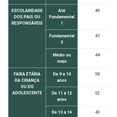
ESCOLARIDADE
Até
49
DOS PAIS OU
Fundamental
RESPONSÁVEIS
I
Fundamental
47
II
Médio ou
44
mais
FAIXA ETÁRIA
De 9 a 10
58
DA CRIANÇA
anos
OU DO
ADOLESCENTE
De 11 a 12
52
anos
De 13 a 14
43