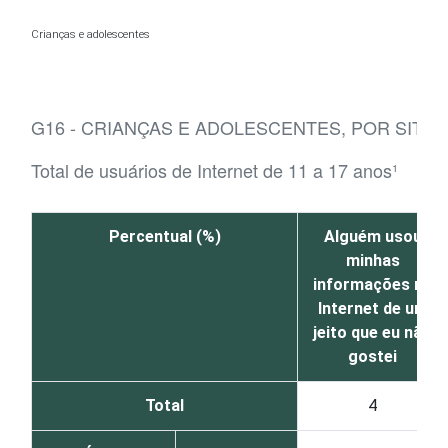
Ir para o conteúdo
Crianças e adolescentes
G16 - CRIANÇAS E ADOLESCENTES, POR SITU
Total de usuários de Internet de 11 a 17 anos¹
Percentual (%)
Alguém usou
minhas
informações na
Internet de um
jeito que eu não
gostei
Total
4