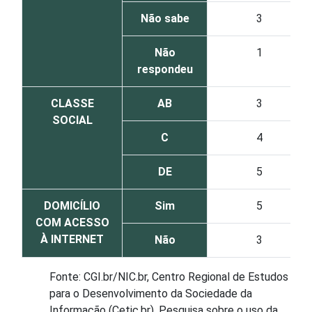
Não sabe
3
Não
1
respondeu
CLASSE
AB
3
SOCIAL
C
4
DE
5
DOMICÍLIO
Sim
5
COM ACESSO
À INTERNET
Não
3
Fonte: CGI.br/NIC.br, Centro Regional de Estudos
para o Desenvolvimento da Sociedade da
Informação (Cetic.br), Pesquisa sobre o uso da