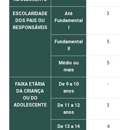
ESCOLARIDADE
Até
3
DOS PAIS OU
Fundamental
RESPONSÁVEIS
I
Fundamental
5
II
Médio ou
5
mais
FAIXA ETÁRIA
De 9 a 10
-
DA CRIANÇA
anos
OU DO
ADOLESCENTE
De 11 a 12
3
anos
De 13 a 14
4