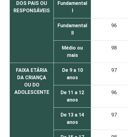
DOS PAIS OU
Fundamental
RESPONSÁVEIS
I
Fundamental
96
II
Médio ou
98
mais
FAIXA ETÁRIA
De 9 a 10
97
DA CRIANÇA
anos
OU DO
ADOLESCENTE
De 11 a 12
96
anos
De 13 a 14
97
anos