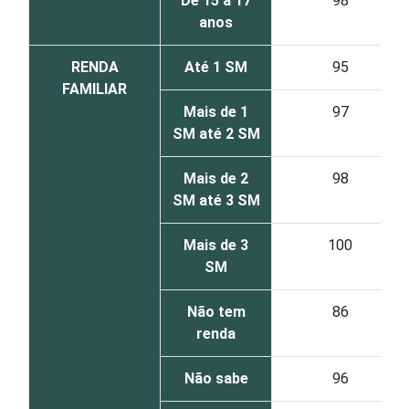
De 15 a 17
98
anos
RENDA
Até 1 SM
95
FAMILIAR
Mais de 1
97
SM até 2 SM
Mais de 2
98
SM até 3 SM
Mais de 3
100
SM
Não tem
86
renda
Não sabe
96