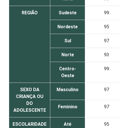
REGIÃO
Sudeste
99
Nordeste
95
Sul
97
Norte
93
Centro-
99
Oeste
SEXO DA
Masculino
97
CRIANÇA OU
DO
Feminino
97
ADOLESCENTE
ESCOLARIDADE
Até
95