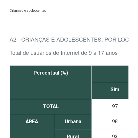
Ir para o conteúdo
Crianças e adolescentes
A2 - CRIANÇAS E ADOLESCENTES, POR LOCAL
Total de usuários de Internet de 9 a 17 anos
Percentual (%)
Sim
TOTAL
97
ÁREA
Urbana
98
Rural
93