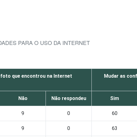
IDADES PARA O USO DA INTERNET
foto que encontrou na Internet
Mudar as conf
Não
Não respondeu
Sim
9
0
60
9
0
63