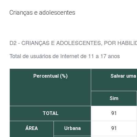
Ir para o conteúdo
Crianças e adolescentes
D2 - CRIANÇAS E ADOLESCENTES, POR HABIL
Total de usuários de Internet de 11 a 17 anos
Percentual (%)
Salvar uma 
Sim
TOTAL
91
ÁREA
Urbana
91