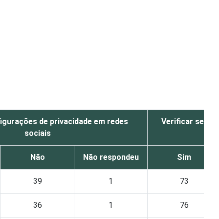
igurações de privacidade em redes
Verificar se um
sociais
Não
Não respondeu
Sim
39
1
73
36
1
76