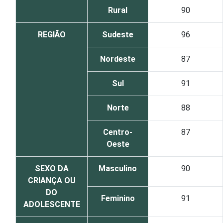
Rural
90
REGIÃO
Sudeste
96
Nordeste
87
Sul
91
Norte
88
Centro-
87
Oeste
SEXO DA
Masculino
90
CRIANÇA OU
DO
Feminino
91
ADOLESCENTE