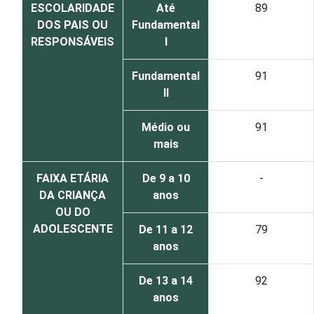
ESCOLARIDADE
Até
89
DOS PAIS OU
Fundamental
RESPONSÁVEIS
I
Fundamental
91
II
Médio ou
91
mais
FAIXA ETÁRIA
De 9 a 10
-
DA CRIANÇA
anos
OU DO
ADOLESCENTE
De 11 a 12
79
anos
De 13 a 14
92
anos