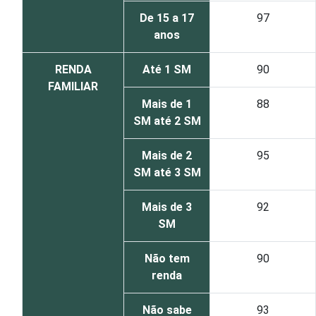
De 15 a 17
97
anos
RENDA
Até 1 SM
90
FAMILIAR
Mais de 1
88
SM até 2 SM
Mais de 2
95
SM até 3 SM
Mais de 3
92
SM
Não tem
90
renda
Não sabe
93