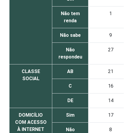
Não tem
1
renda
Não sabe
9
Não
27
respondeu
CLASSE
AB
21
SOCIAL
C
16
DE
14
DOMICÍLIO
Sim
17
COM ACESSO
À INTERNET
Não
8