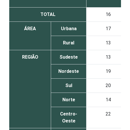
TOTAL
16
ÁREA
Urbana
17
Rural
13
REGIÃO
Sudeste
13
Nordeste
19
Sul
20
Norte
14
Centro-
22
Oeste