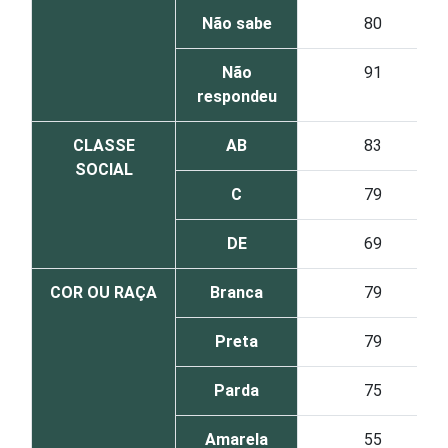
Não sabe
80
Não
91
respondeu
CLASSE
AB
83
SOCIAL
C
79
DE
69
COR OU RAÇA
Branca
79
Preta
79
Parda
75
Amarela
55