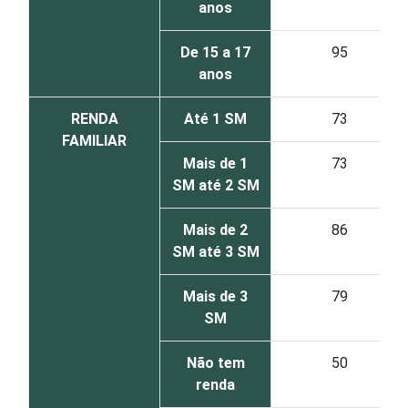
anos
De 15 a 17
95
anos
RENDA
Até 1 SM
73
FAMILIAR
Mais de 1
73
SM até 2 SM
Mais de 2
86
SM até 3 SM
Mais de 3
79
SM
Não tem
50
renda