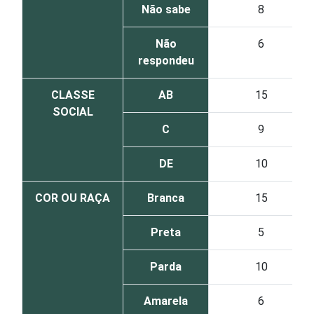
Não sabe
8
Não
6
respondeu
CLASSE
AB
15
SOCIAL
C
9
DE
10
COR OU RAÇA
Branca
15
Preta
5
Parda
10
Amarela
6