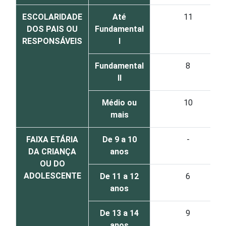
ESCOLARIDADE
Até
11
DOS PAIS OU
Fundamental
RESPONSÁVEIS
I
Fundamental
8
II
Médio ou
10
mais
FAIXA ETÁRIA
De 9 a 10
-
DA CRIANÇA
anos
OU DO
ADOLESCENTE
De 11 a 12
6
anos
De 13 a 14
9
anos