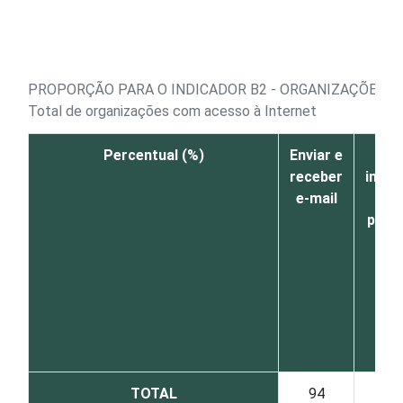
Ir para o conteúdo
PROPORÇÃO PARA O INDICADOR B2 - ORGANIZAÇÕES CO
Total de organizações com acesso à Internet
Percentual (%)
Enviar e
Bu
receber
info
e-mail
s
prod
ser
TOTAL
94