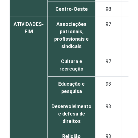
Centro-Oeste
98
ATIVIDADES-
Associações
97
FIM
patronais,
profissionais e
sindicais
Cultura e
97
recreação
Educação e
93
pesquisa
Desenvolvimento
93
e defesa de
direitos
Religião
93