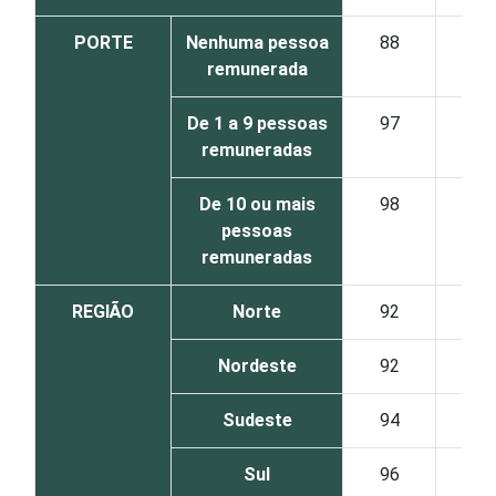
PORTE
Nenhuma pessoa
88
remunerada
De 1 a 9 pessoas
97
remuneradas
De 10 ou mais
98
pessoas
remuneradas
REGIÃO
Norte
92
Nordeste
92
Sudeste
94
Sul
96