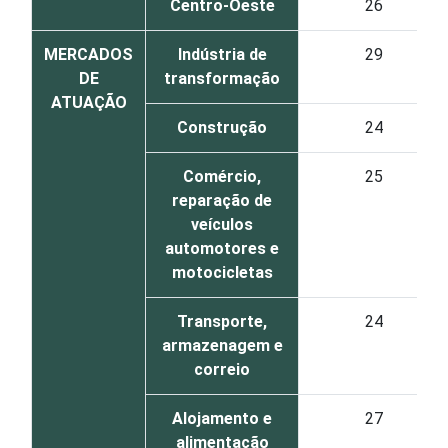
Centro-Oeste
26
MERCADOS
Indústria de
29
DE
transformação
ATUAÇÃO
Construção
24
Comércio,
25
reparação de
veículos
automotores e
motocicletas
Transporte,
24
armazenagem e
correio
Alojamento e
27
alimentação