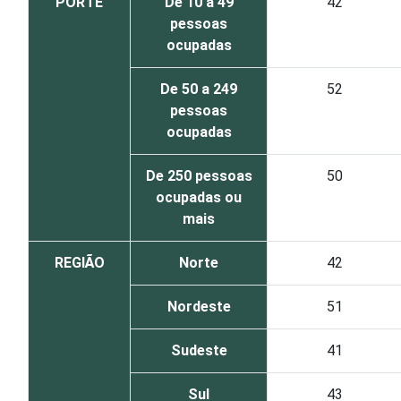
PORTE
De 10 a 49
42
pessoas
ocupadas
De 50 a 249
52
pessoas
ocupadas
De 250 pessoas
50
ocupadas ou
mais
REGIÃO
Norte
42
Nordeste
51
Sudeste
41
Sul
43