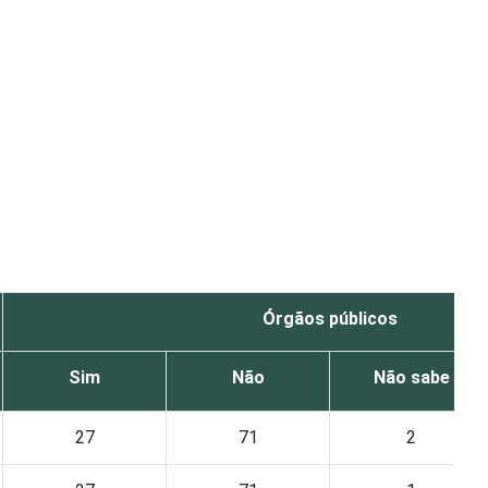
Órgãos públicos
Sim
Não
Não sabe
27
71
2