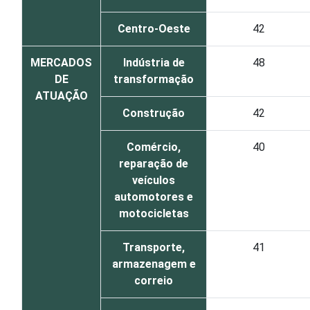
Centro-Oeste
42
MERCADOS
Indústria de
48
DE
transformação
ATUAÇÃO
Construção
42
Comércio,
40
reparação de
veículos
automotores e
motocicletas
Transporte,
41
armazenagem e
correio