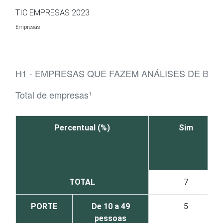
Ir para o conteúdo
TIC EMPRESAS 2023
Empresas
H1 - EMPRESAS QUE FAZEM ANÁLISES DE BIG 
Total de empresas¹
Percentual (%)
Sim
TOTAL
7
PORTE
De 10 a 49
5
pessoas