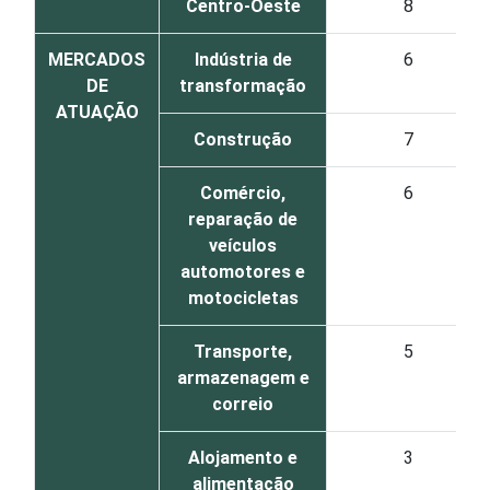
Centro-Oeste
8
MERCADOS
Indústria de
6
DE
transformação
ATUAÇÃO
Construção
7
Comércio,
6
reparação de
veículos
automotores e
motocicletas
Transporte,
5
armazenagem e
correio
Alojamento e
3
alimentação